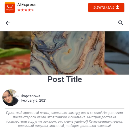
AliExpress
DOWNLOAD
Post Title
ikapitanowa
February 6, 2021
Приятный красивый чехол, закрывает камеру, как я хотела! Непривычно
после старого чехла, этот тонкий и скользит. Быстрая доставка
(совместили с другим заказом, это очень удобно!) Качественная печать,
красивый рисунок, матовый, в общем довольна заказом!