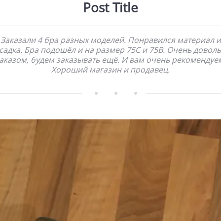
Post Title
Заказали 4 бра разных моделей. Понравился материал и
садка. Бра подошёл и на размер 75С и 75В. Очень довол
аказом, будем заказывать ещё. И вам очень рекомендуе
Хороший магазин и продавец.