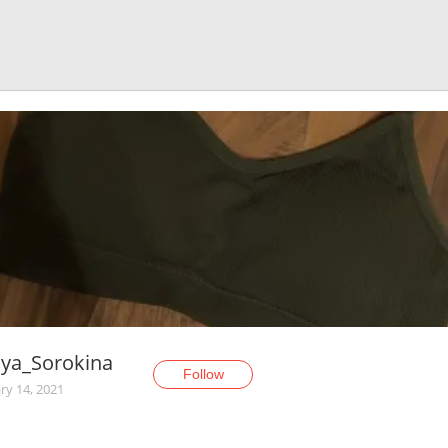
sya_Sorokina
Follow
ry 14, 2021