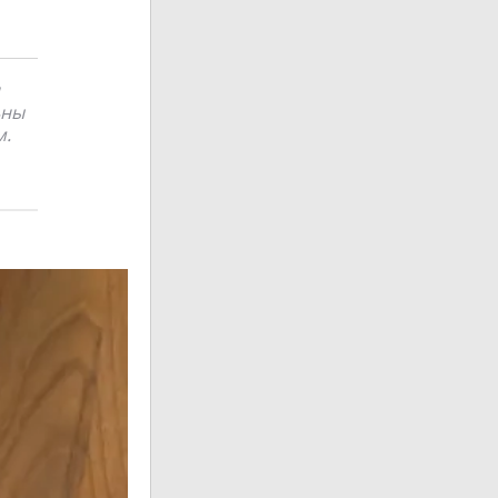
ьны
м.