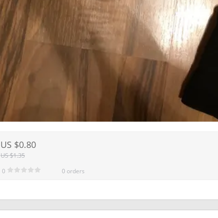
US $0.80
US $1.35
0
0 orders