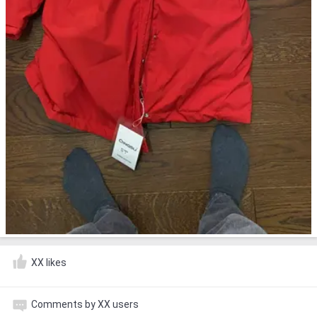
XX likes
Comments by XX users