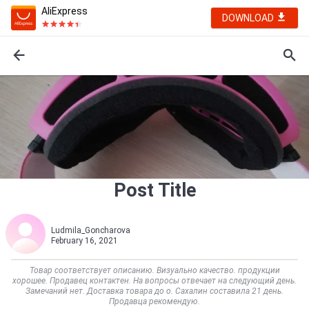
AliExpress
DOWNLOAD
Post Title
Ludmila_Goncharova
February 16, 2021
Товар соответствует описанию. Визуально качество. продукции
хорошее. Продавец контактен. На вопросы отвечает на следующий день.
Замечаний нет. Доставка товара до о. Сахалин составила 21 день.
Продавца рекомендую.