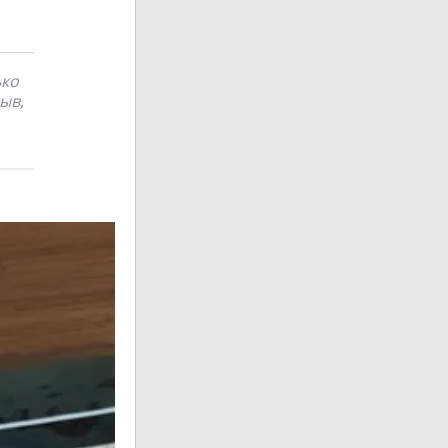
ько
ыв,