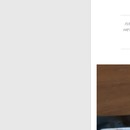
пл
не