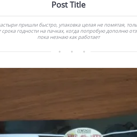
Post Title
астыри пришли быстро, упаковка целая не помятая, тол
т срока годности на пачках, когда попробую дополню отз
пока незнаю как работает