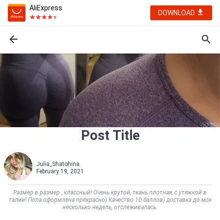
AliExpress
DOWNLOAD
Post Title
Julia_Shatohina
February 19, 2021
Размер в размер , классный! Очень крутой, ткань плотная, с утяжкой в
талии! Попа оформлена прекрасно) Качество 10 баллов) доставка до мск
несколько недель, отслеживалась.