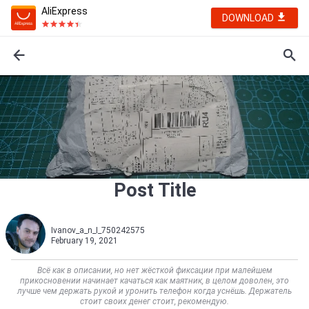
AliExpress
DOWNLOAD
Post Title
Ivanov_a_n_I_750242575
February 19, 2021
Всё как в описании, но нет жёсткой фиксации при малейшем
прикосновении начинает качаться как маятник, в целом доволен, это
лучше чем держать рукой и уронить телефон когда уснёшь. Держатель
стоит своих денег стоит, рекомендую.