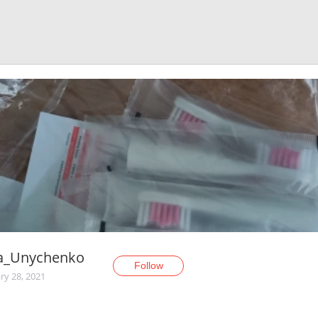
na_Unychenko
Follow
ry 28, 2021