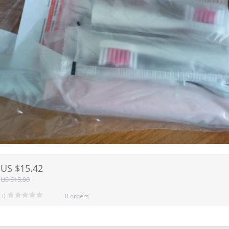
US $15.42
US $15.90
0
0 orders