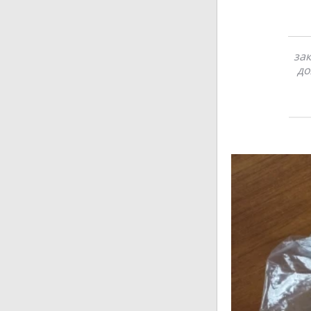
зак
до