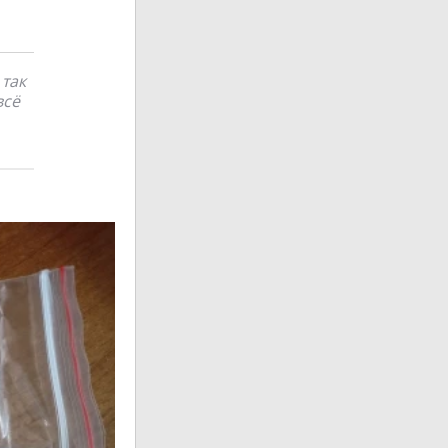
 так
всё