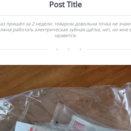
Post Title
аз пришёл за 2 недели. товаром довольна точка не знаю
лжна работать электрическая зубная щётка, нет, но мне 
нравится.