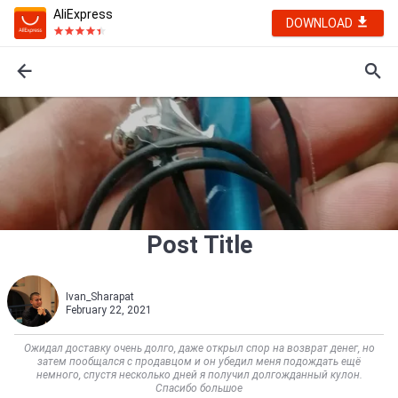
AliExpress
DOWNLOAD
Post Title
Ivan_Sharapat
February 22, 2021
Ожидал доставку очень долго, даже открыл спор на возврат денег, но
затем пообщался с продавцом и он убедил меня подождать ещё
немного, спустя несколько дней я получил долгожданный кулон.
Спасибо большое