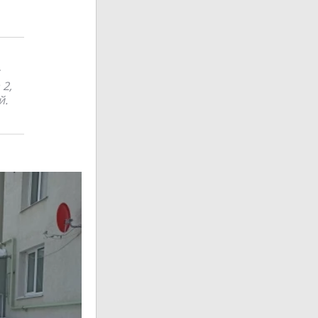
 2,
й.