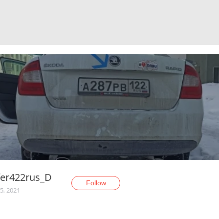
fer422rus_D
Follow
5, 2021