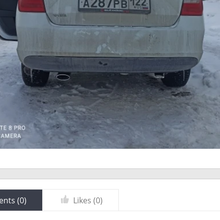
nts (
0
)
Likes (
0
)