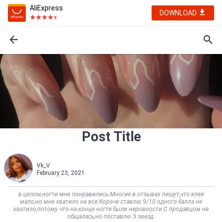
AliExpress
DOWNLOAD
Post Title
Vk_V
February 23, 2021
в целом,ногти мне понравились.Многие в отзывах пишут,что клея
мало,но мне хватило на все.Короче ставлю 9/10 одного балла не
хватило,потому что на конце ногтя были неровности.С продавцом не
общалась,но поставлю 5 звезд.