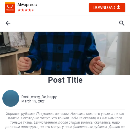
AliExpress
DOWNLOAD
Post Title
Don't_worry,_Be_happy
March 13, 2021
Хорошая рубашка. Покупала с запасом. Низ сама немного ушью, а то как
платье. Некоторые пишут, что тонкая. Я бы не сказала, в H&M намного
тоньше ткань. Единственное, после стирки волосы скатались, надо
роликом проходить, но это минус у всех фланелевых рубашек. Дошло за