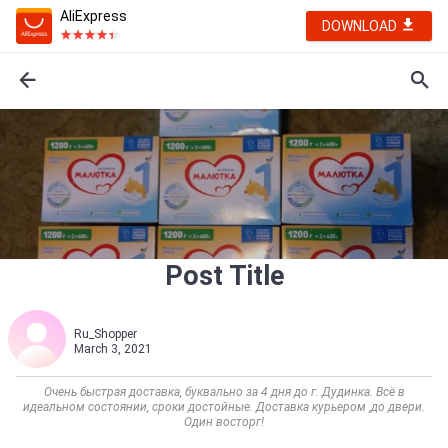
AliExpress
DOWNLOAD
Post Title
Ru_Shopper
March 3, 2021
Очень быстрая доставка, буквально за 4 дня до г. Дудинка. Всё в
идеальном состоянии, сроки достойные. Доставка курьером ,до двери.
Один восторг!