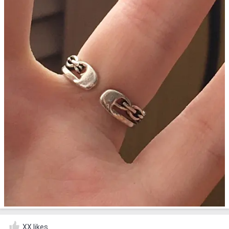
XX likes