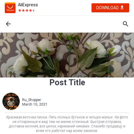
AliExpress
DOWNLOAD
Post Title
Ru_Shopper
March 10, 2021
Красивая веточка пиона. Пять полных бутонов и четыре малых. На фото
не отпаренные и вид тем не менее отличный. Быстрая отправка,
доставка молния, все целое, нареканий никаких. Спасибо продавцу и
всем кто работал над моим заказом.                    