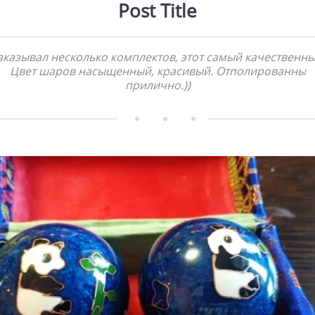
Post Title
аказывал несколько комплектов, этот самый качественны
Цвет шаров насыщенный, красивый. Отполированны
прилично.))