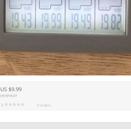
US $9.99
US $14.27
0
0 orders