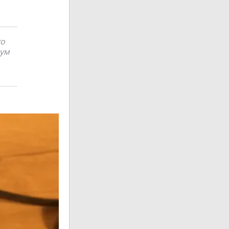
то
мум