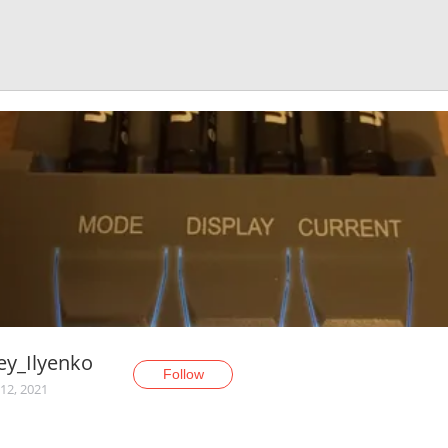
ey_Ilyenko
Follow
12, 2021