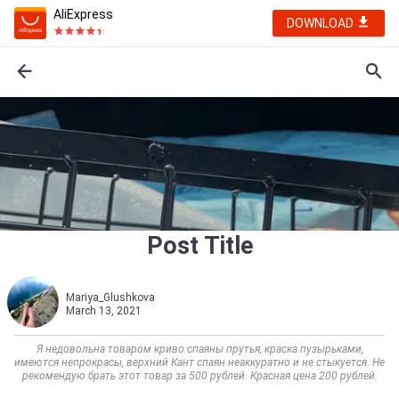
AliExpress
DOWNLOAD
Post Title
Mariya_Glushkova
March 13, 2021
Я недовольна товаром криво спаяны прутья, краска пузырьками,
имеются непрокрасы, верхний Кант спаян неаккуратно и не стыкуется. Не
рекомендую брать этот товар за 500 рублей. Красная цена 200 рублей.