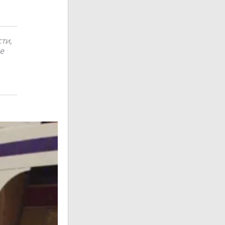
ти,
е