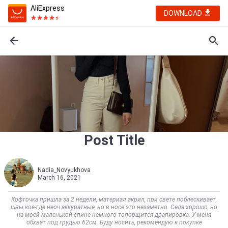
AliExpress
DOWNLOAD
Post Title
Nadia_Novyukhova
March 16, 2021
Кофточка пришла за 2 недели, материал акрил, при свете поблескивает,
швы кое-где неоч аккуратные, но в носе это незаметно. Села хорошо, но
на моей маленькой спине немного топорщится драпировка. У меня
обхват под грудью 62см. Буду носить, рекомендую к покупке