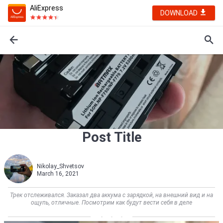
AliExpress
DOWNLOAD
Post Title
Nikolay_Shvetsov
March 16, 2021
Трек отслеживался. Заказал два аккума с зарядкой, на внешний вид и на
ощупь, отличные. Посмотрим как будут вести себя в деле