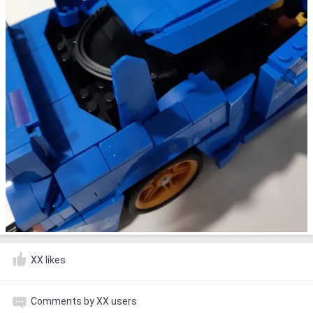
XX likes
Comments by XX users