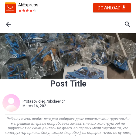
AliExpress
DOWNLOAD
Post Title
Protasov oleg_Nikolaevich
March 16, 2021
Ребенок очень любит лего,сам собирает даже сложные конструкторы! и
мы решили впервые попробовать заказать на али конструктор! но
радость от покупки длилась не долго, во первых меня смутило то, что
конструктор пришёл без упаковки (коробки), на подарок точно не купишь,