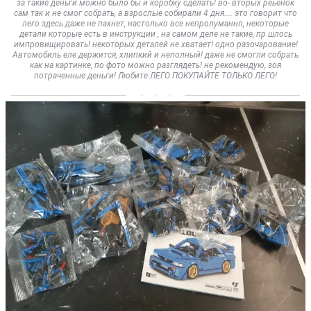
за такие деньги можно было бы и коробку сделать! во- вторых реьенок
сам так и не смог собрать, а взрослые собирали 4 дня.... это говорит что
лего здесь даже не пахнет, настолько все непролуманнл, некоторые
детали которые есть в инструкции , на самом деле не такие, пр шлось
импровищировать! некоторых деталей не хватает! одно разочарование!
Автомобиль еле держится, хлипкий и неполный! даже не смогли собрать
как на картинке, по фото можно разглядеть! не рекомендую, зоя
потраченные деньги! Любите ЛЕГО ПОКУПАЙТЕ ТОЛЬКО ЛЕГО!