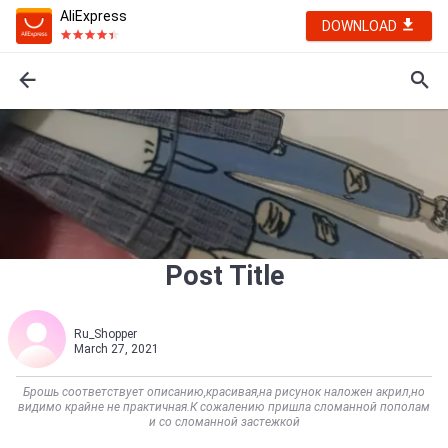
AliExpress
DOWNLOAD
Post Title
Ru_Shopper
March 27, 2021
Брошь соответствует описанию,красивая,на рисунок наложен акрил,но
видимо крайне не практичная.К сожалению пришла сломанной пополам
и со сломанной застежкой