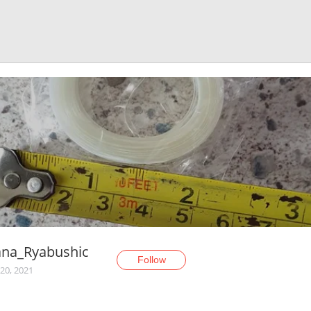
ana_Ryabushic
Follow
20, 2021