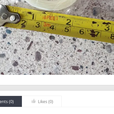
nts (
0
)
Likes (
0
)