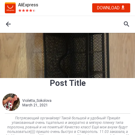
AliExpress
DOWNLOAD
Post Title
Violetta_Sokolova
March 21, 2021
Потрясающий органайзер! Такой большой и удобный! Пришёл
упакованный очень тщательно и аккуратно в мягкую пленку типа
поролона, ровный и не помятый! Качество класс! Ещё мои внуки будут
пользоваться)))) пришло очень быстро в Ставрополь: 11.03 заказала, а