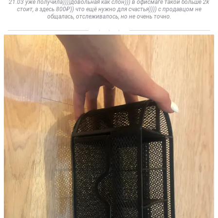
21.03 уже получила))))довольная как слон))) в офисмаге такой больше 2k
стоит, а здесь 800₽)) что ещё нужно для счастья)))) с продавцом не
общалась, отслеживалось, но не очень точно.