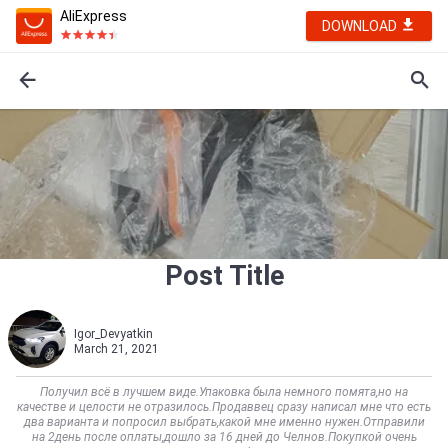
AliExpress
DOWNLOAD
Post Title
Igor_Devyatkin
March 21, 2021
Получил всё в лучшем виде.Упаковка была немного помята,но на
качестве и целости не отразилось.Продаввец сразу написал мне что есть
два варианта и попросил выбрать,какой мне именно нужен.Отправили
на 2день после оплаты,дошло за 16 дней до Челнов.Покупкой очень