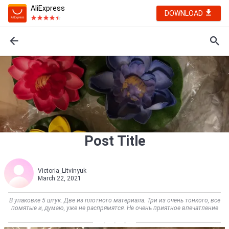
AliExpress
DOWNLOAD
Post Title
Victoria_Litvinyuk
March 22, 2021
В упаковке 5 штук. Две из плотного материала. Три из очень тонкого, все
помятые и, думаю, уже не распрямятся. Не очень приятное впечатление