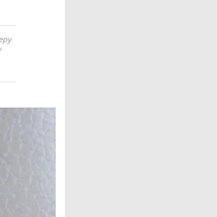
еру
у