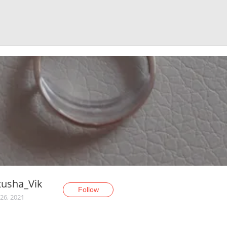
tusha_Vik
Follow
26, 2021