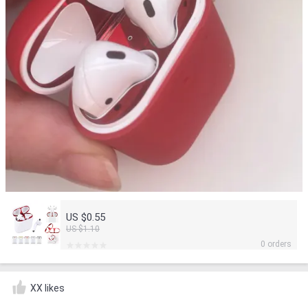
US $0.55
US $1.10
0 orders
XX likes