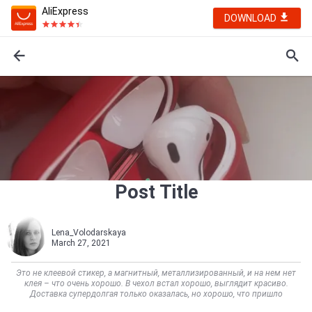
AliExpress
DOWNLOAD
Post Title
Lena_Volodarskaya
March 27, 2021
Это не клеевой стикер, а магнитный, металлизированный, и на нем нет
клея – что очень хорошо. В чехол встал хорошо, выглядит красиво.
Доставка супердолгая только оказалась, но хорошо, что пришло