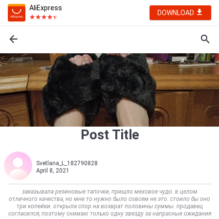
AliExpress
DOWNLOAD
Post Title
Svetlana_L_182790828
April 8, 2021
заказывала резиновые тапочки, пришло меховое чудо. в целом
отличного качества, но мне то нужно было совсем не это. стоило бы оно
три копейки. открыла спор на возврат половины суммы. продавец
согласился, поэтому снимаю только одну звезду за напрасные ожидания