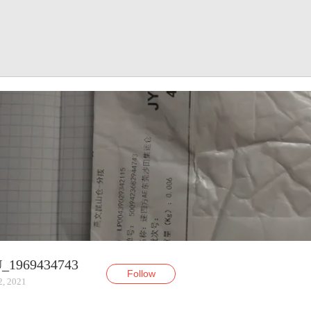
U_1969434743
Follow
2, 2021