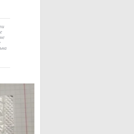
ти
е
не
е
льна