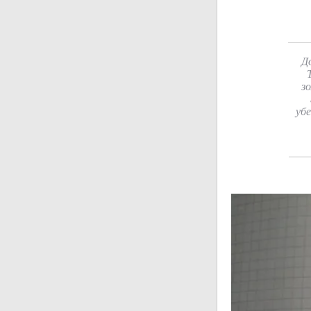
Д
з
убе