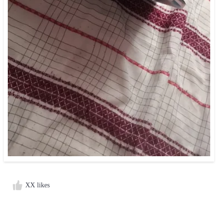
XX likes