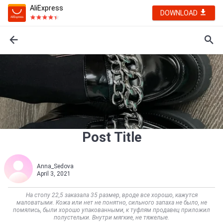
AliExpress
DOWNLOAD
Post Title
Anna_Sedova
April 3, 2021
На стопу 22,5 заказала 35 размер, вроде все хорошо, кажутся
маловатыми. Кожа или нет не понятно, сильного запаха не было, не
помялись, были хорошо упакованными, к туфлям продавец приложил
полустельки. Внутри мягкие, не тяжелые.