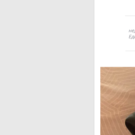
не
Ед