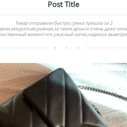
Post Title
Товар отправили быстро,сумка пришла за 2
дели,аккуратная,ровная,за такие деньги очень даже ниче
инственный момент-это ужасный запах,надеюсь выветри