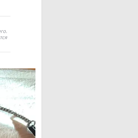
го.
тся