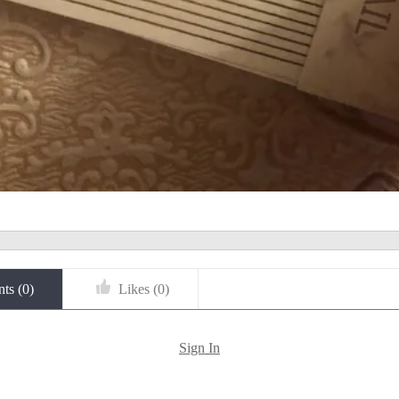
ts (
0
)
Likes (
0
)
Sign In