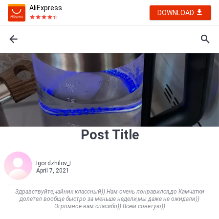
AliExpress
DOWNLOAD
Post Title
Igor.dzhilov_I
April 7, 2021
Здравствуйте,чайник классный)) Нам очень понравился,до Камчатки
долетел вообще быстро за меньше недели,мы даже не ожидали))
Огромное вам спасибо)) Всем советую))