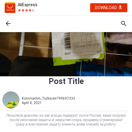
AliExpress
DOWNLOAD
Post Title
Konsnantin_Turkacev799697333
April 8, 2021
Посылкой доволен, но как всегда лидирует почта России, заказ получил
после окончания защиты и закрытия спора, продавец отреагировал
сразу и Али принял защиту клиента, всем спасибо за роботу.