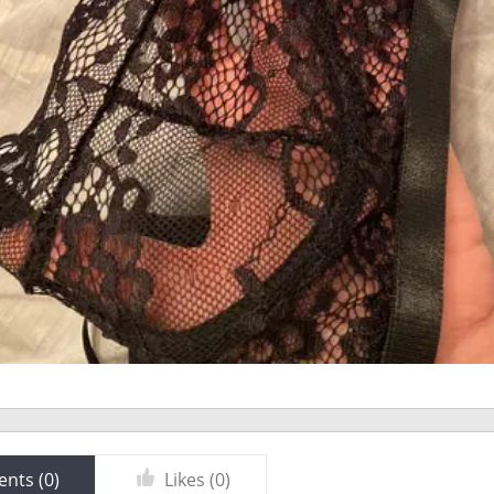
nts (
0
)
Likes (
0
)