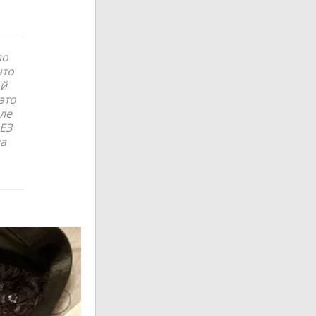
ло
что
ой
это
але
ЕЗ
на