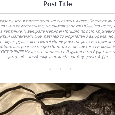
Post Title
казать, что я расстроена, не сказать ничего. Белье приш
вольно качественное, не считая запаха! НО!!!! Это не то, 
а картинке. Я выбрала чёрное! Пришло просто кружевн
итый маленький лиф, размер то нормально выбрала, но 
 такую грудь как на фото! Но лифчик на фото и в оригин
ообще две разные вещи! Просто кусок сшитого гипюра. Б
ОСТОЧЕК!!!! Никакого паралона. Я думала что будет как 
фото, обычный лиф, а пришёл вообще другой :(:(:(