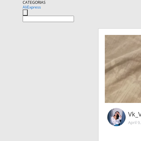
CATEGORIAS
AliExpress
Vk_
April 9