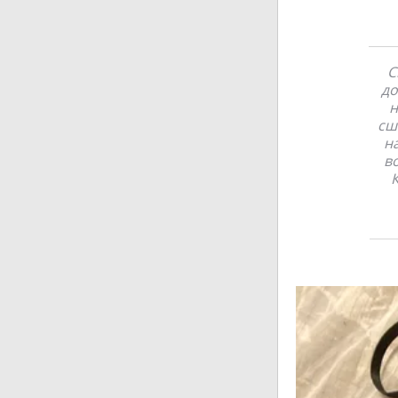
С
до
н
сш
на
в
К