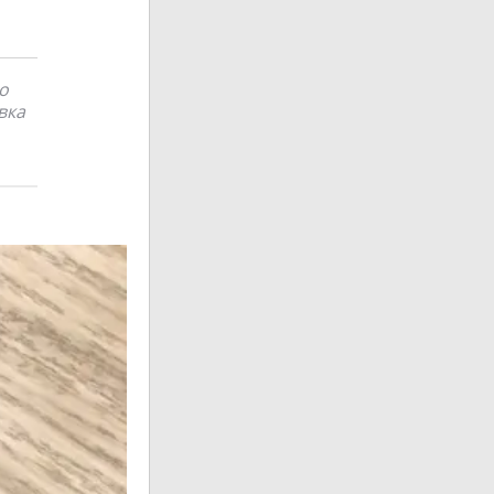
во
вка