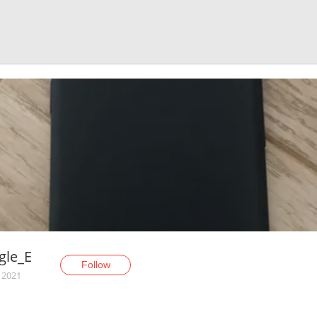
gle_E
Follow
, 2021