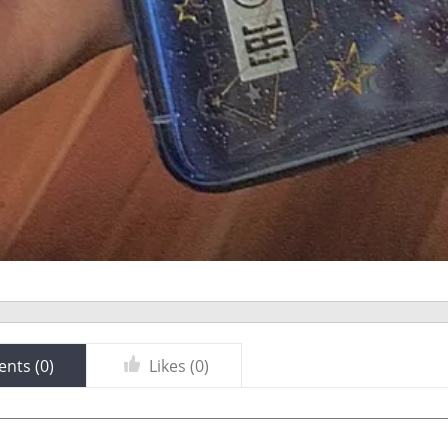
nts (
0
)
Likes (
0
)