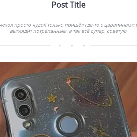
Post Title
чехол просто чудо!! только пришёл где-то с царапинами 
выглядит потрёпанным. а так всё супер, советую     