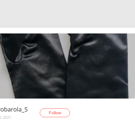
obarola_S
Follow
0, 2021