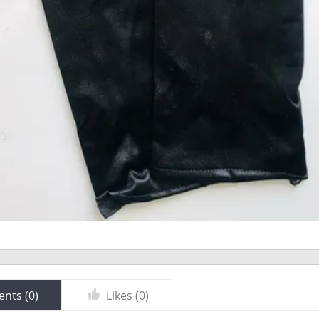
nts (
0
)
Likes (
0
)