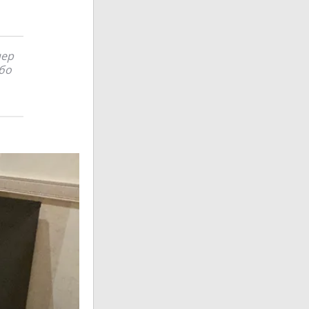
пер
ибо