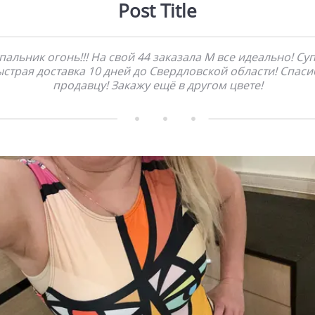
Post Title
пальник огонь!!! На свой 44 заказала М все идеально! Су
страя доставка 10 дней до Свердловской области! Спас
продавцу! Закажу ещё в другом цвете!