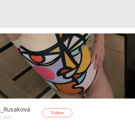
a_Rusakova
Follow
2, 2021