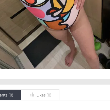
nts (
0
)
Likes (
0
)