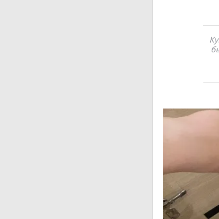
Ку
бы