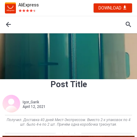
AliExpress
DOWNLOAD
Post Title
Igor_Garik
April 12, 2021
Получил. Доставка 40 дней Мист-Экспрессом. Вместо 2-х упаковок по 4
шт. было 4-е по 2 шт. Причём одна коробочка треснутая.