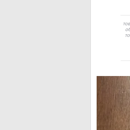
то
об
то