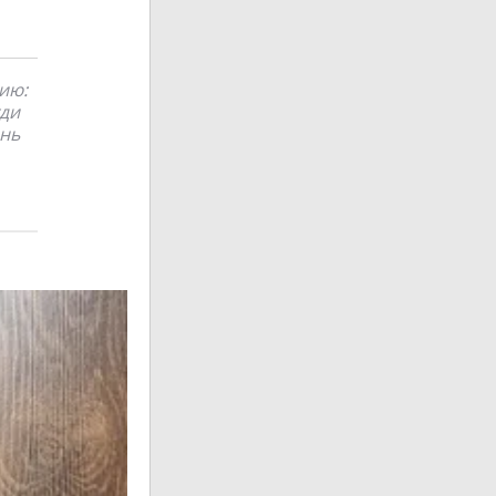
ию:
уди
ень