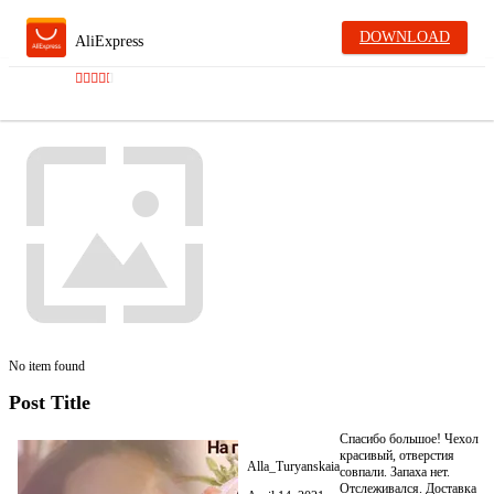
DOWNLOAD
AliExpress
No item found
Post Title
Спасибо большое! Чехол
красивый, отверстия
Alla_Turyanskaia
совпали. Запаха нет.
Отслеживался. Доставка