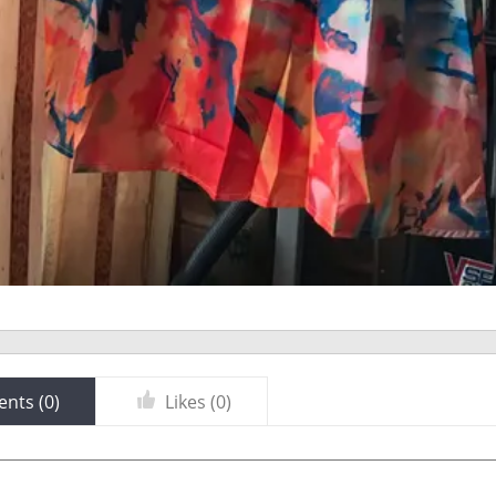
nts (
0
)
Likes (
0
)