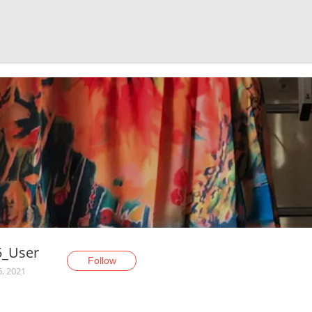
5_User
Follow
6, 2021