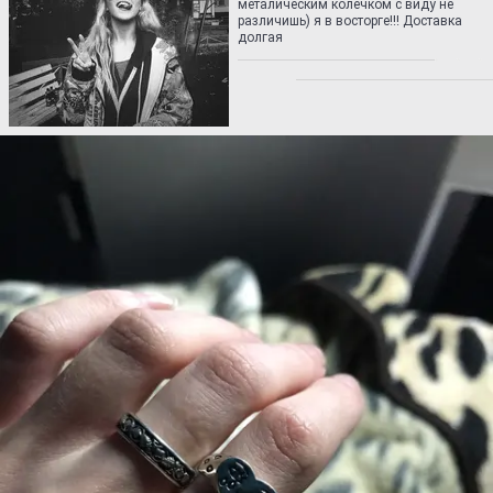
металическим колечком с виду не
различишь) я в восторге!!! Доставка
долгая