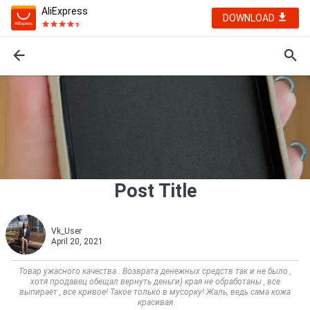
AliExpress
DOWNLOAD
Post Title
Vk_User
April 20, 2021
Товар ужасного качества . Возврата денежных средств так и не было ,
хотя продавец обещал вернуть деньги) края не обработаны , все
выпирает , все кривое! Такое только в мусорку! Жаль, ведь сама кожа
красивая