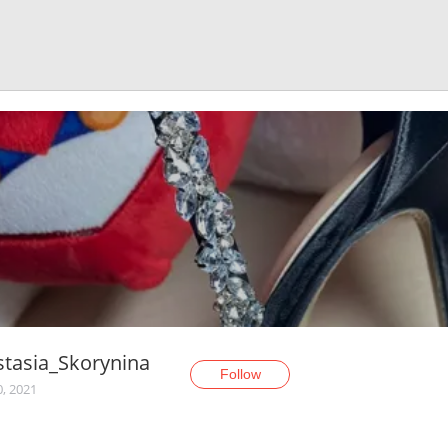
tasia_Skorynina
Follow
0, 2021