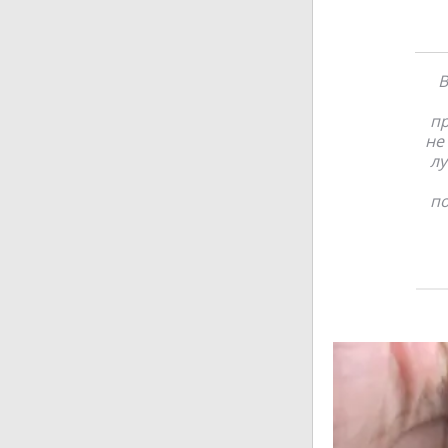
В
пр
не
лу
по