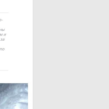
о-
аны
м и
 за
 по