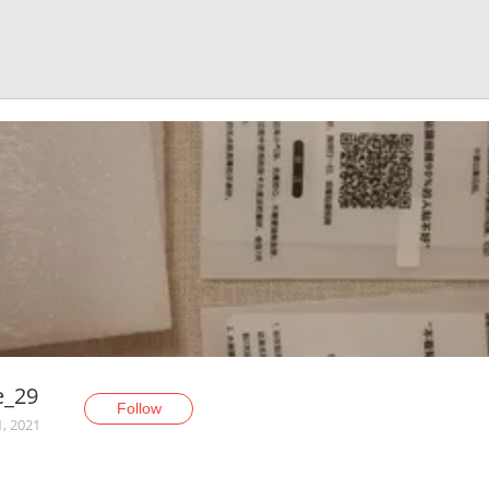
e_29
Follow
1, 2021